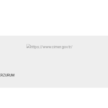
Tortum
Uzundere
Palandöken
Yakutiye
n/ERZURUM