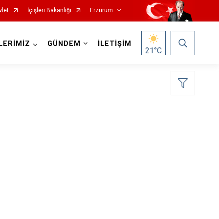
vlet
İçişleri Bakanlığı
Erzurum
LERİMİZ
GÜNDEM
İLETİŞİM
21
°C
Oltu
Olur
Pasinler
Pazaryolu
Şenkaya
Tekman