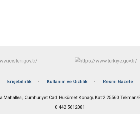
Karaçoban
Karayazı
Köprüköy
Narman
Erişebilirlik
Kullanım ve Gizlilik
Resmi Gazete
a Mahallesi, Cumhuriyet Cad. Hükümet Konağı, Kat:2 25560 Tekma
0 442 5612081