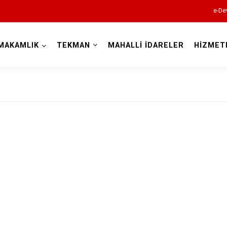
e-De
MAKAMLIK
TEKMAN
MAHALLİ İDARELER
HİZMET
Erzurum
Aşkale
Çat
Hınıs
Horasan
Aziziye
İspir